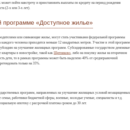
 может пойти навстречу и приостановить выплаты по кредиту на период рождения
а (2-х или 3-х лет).
й программе «Доступное жилье»
 родителями или снимающие жилье, могут стать участниками федеральной программы
а каждого человека приходится меньше 12 квадратных метров. Участие в этой программ
 субсидию на улучшение жилищных программ. Субсидированные государством денежные
е квартиры в новостройке, такой как
Щитниково
, либо на покупку жилья на вторичном
 есть дети, то в рамках программы может быть выделено 40% от среднерыночной
ретендовать только на 35%.
сударственных программ, направленных на улучшение жилищных условий незащищенных
е семьи, работники бюджетной сферы, военные, молодые ученые, специалисты и т.д.
циальную ипотеку с рассрочкой платежа сроком до 30 лет.