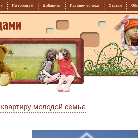
ск
По городам
Добавить
Истории успеха
Статьи
Об
 квартиру молодой семье