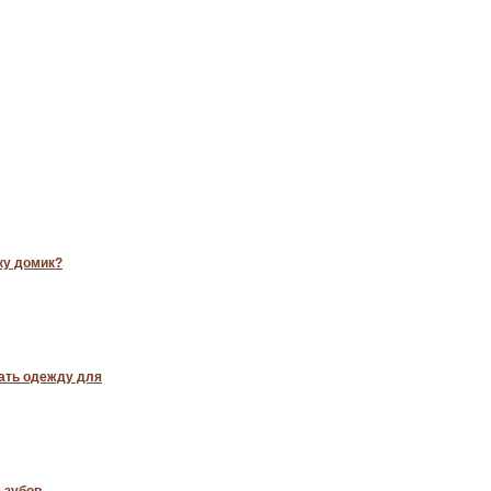
ку домик?
ать одежду для
 зубов –