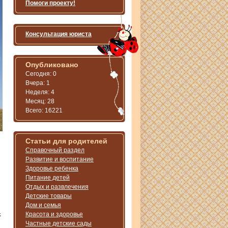
Помоги проекту!
Консультация юриста
Опубликовано
Сегодня: 0
Вчера: 1
Неделя: 4
Месяц: 28
Всего: 16221
Статьи для родителей
Справочный раздел
Развитие и воспитание
Здоровье ребенка
Питание детей
Отдых и развлечения
Детские товары
Дом и семья
х
Красота и здоровье
Частные детские сады