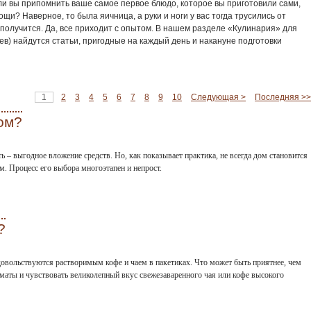
ли вы припомнить ваше самое первое блюдо, которое вы приготовили сами,
щи? Наверное, то была яичница, а руки и ноги у вас тогда трусились от
е получится. Да, все приходит с опытом. В нашем разделе «Кулинария» для
ев) найдутся статьи, пригодные на каждый день и накануне подготовки
1
2
3
4
5
6
7
8
9
10
Следующая >
Последняя >>
ом?
ь – выгодное вложение средств. Но, как показывает практика, не всегда дом становится
. Процесс его выбора многоэтапен и непрост.
?
овольствуются растворимым кофе и чаем в пакетиках. Что может быть приятнее, чем
маты и чувствовать великолепный вкус свежезаваренного чая или кофе высокого