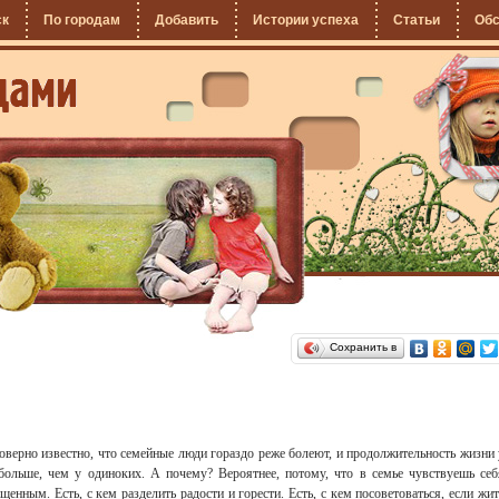
ск
По городам
Добавить
Истории успеха
Статьи
Об
Сохранить в
оверно известно, что семейные люди гораздо реже болеют, и продолжительность жизни 
больше, чем у одиноких. А почему? Вероятнее, потому, что в семье чувствуешь себ
щенным. Есть, с кем разделить радости и горести. Есть, с кем посоветоваться, если жит