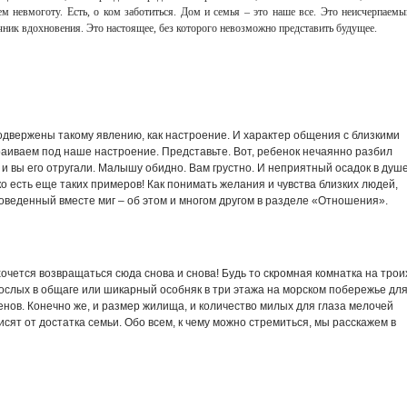
ем невмоготу. Есть, о ком заботиться. Дом и семья – это наше все. Это неисчерпаемы
чник вдохновения. Это настоящее, без которого невозможно представить будущее.
одвержены такому явлению, как настроение. И характер общения с близкими
раиваем под наше настроение. Представьте. Вот, ребенок нечаянно разбил
и вы его отругали. Малышу обидно. Вам грустно. И неприятный осадок в душ
ько есть еще таких примеров! Как понимать желания и чувства близких людей,
оведенный вместе миг – об этом и многом другом в разделе «Отношения».
хочется возвращаться сюда снова и снова! Будь то скромная комнатка на трои
ослых в общаге или шикарный особняк в три этажа на морском побережье дл
нов. Конечно же, и размер жилища, и количество милых для глаза мелочей
сят от достатка семьи. Обо всем, к чему можно стремиться, мы расскажем в