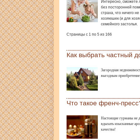
Интересно, сможете 
без посторонней помо
страха, что ничего н
хозяюшек (и для хозя
семейного застолья.
Страницы с 1 по 5 из 166
Как выбрать частный д
​Загородная недвижимост
выгодным приобретением
Что такое френч-пресс
Настоящие гурманы не д
вдыхать изысканные аро
качества!