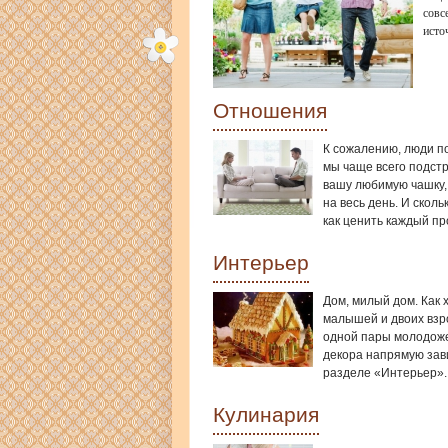
совс
исто
Отношения
К сожалению, люди п
мы чаще всего подст
вашу любимую чашку, 
на весь день. И скол
как ценить каждый пр
Интерьер
Дом, милый дом. Как 
малышей и двоих взр
одной пары молодоже
декора напрямую зави
разделе «Интерьер».
Кулинария