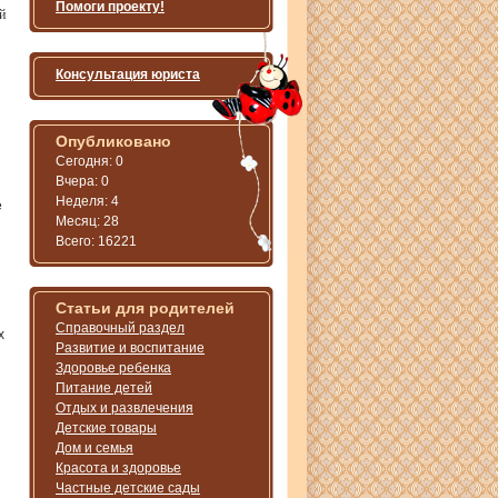
Помоги проекту!
й
Консультация юриста
Опубликовано
Сегодня: 0
Вчера: 0
Неделя: 4
е
Месяц: 28
Всего: 16221
Статьи для родителей
Справочный раздел
х
Развитие и воспитание
я
Здоровье ребенка
Питание детей
Отдых и развлечения
Детские товары
Дом и семья
Красота и здоровье
Частные детские сады