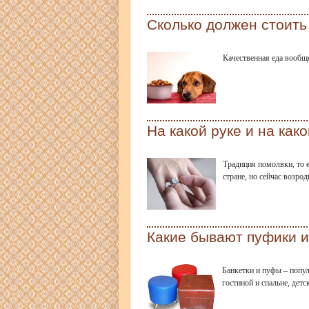
Сколько должен стоить
Качественная еда вообщ
На какой руке и на как
Традиция помолвки, то 
стране, но сейчас возро
Какие бывают пуфики и
Банкетки и пуфы – попу
гостиной и спальне, дет