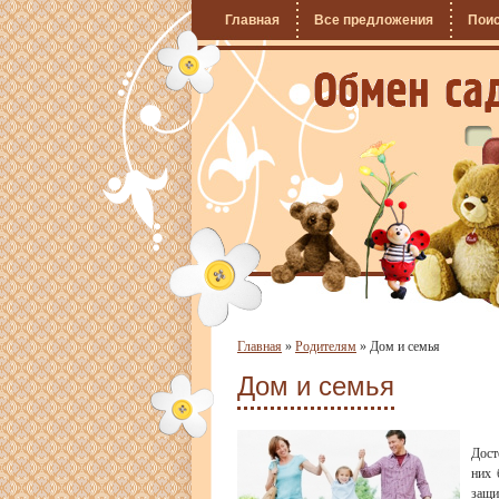
Главная
Все предложения
Пои
Главная
»
Родителям
»
Дом и семья
Дом и семья
Дост
них 
защи