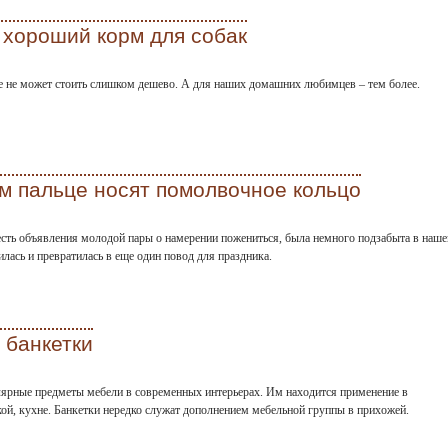
 хороший корм для собак
е не может стоить слишком дешево. А для наших домашних любимцев – тем более.
ом пальце носят помолвочное кольцо
есть объявления молодой пары о намерении пожениться, была немного подзабыта в наше
дилась и превратилась в еще один повод для праздника.
 банкетки
лярные предметы мебели в современных интерьерах. Им находится применение в
ской, кухне. Банкетки нередко служат дополнением мебельной группы в прихожей.