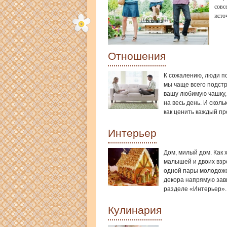
совс
исто
Отношения
К сожалению, люди п
мы чаще всего подст
вашу любимую чашку, 
на весь день. И скол
как ценить каждый пр
Интерьер
Дом, милый дом. Как 
малышей и двоих взр
одной пары молодоже
декора напрямую зави
разделе «Интерьер».
Кулинария