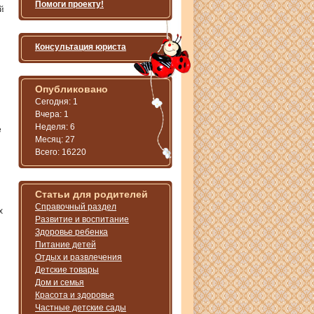
Помоги проекту!
й
Консультация юриста
Опубликовано
Сегодня: 1
Вчера: 1
Неделя: 6
е
Месяц: 27
Всего: 16220
Статьи для родителей
Справочный раздел
х
Развитие и воспитание
я
Здоровье ребенка
Питание детей
Отдых и развлечения
Детские товары
Дом и семья
Красота и здоровье
Частные детские сады