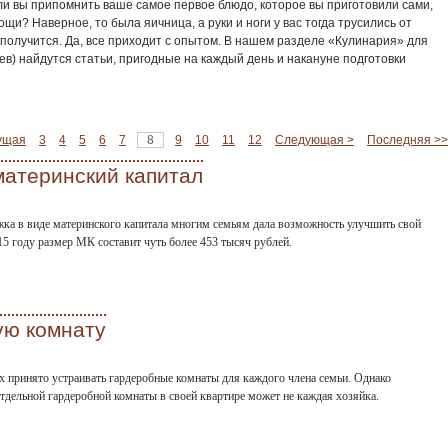
ли вы припомнить ваше самое первое блюдо, которое вы приготовили сами,
щи? Наверное, то была яичница, а руки и ноги у вас тогда трусились от
е получится. Да, все приходит с опытом. В нашем разделе «Кулинария» для
ев) найдутся статьи, пригодные на каждый день и накануне подготовки
ущая
3
4
5
6
7
8
9
10
11
12
Следующая >
Последняя >>
материнский капитал
жка в виде материнского капитала многим семьям дала возможность улучшить свой
15 году размер МК составит чуть более 453 тысяч рублей.
ую комнату
х принято устраивать гардеробные комнаты для каждого члена семьи. Однако
тдельной гардеробной комнаты в своей квартире может не каждая хозяйка.