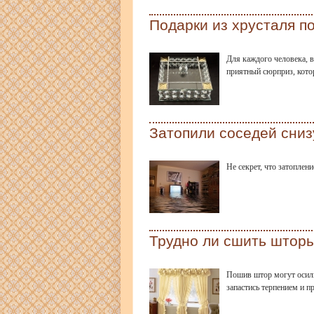
Подарки из хрусталя п
Для каждого человека, в
приятный сюрприз, кото
Затопили соседей сниз
Не секрет, что затоплен
Трудно ли сшить штор
Пошив штор могут осили
запастись терпением и п