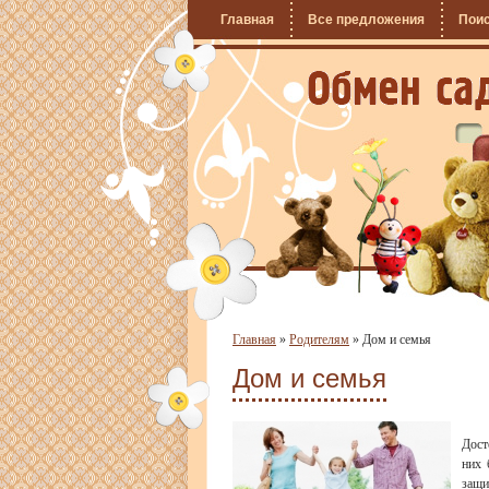
Главная
Все предложения
Пои
Главная
»
Родителям
»
Дом и семья
Дом и семья
Дост
них 
защи