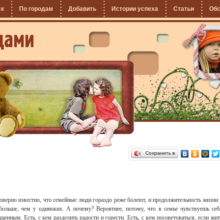
ск
По городам
Добавить
Истории успеха
Статьи
Об
Сохранить в
оверно известно, что семейные люди гораздо реже болеют, и продолжительность жизни 
больше, чем у одиноких. А почему? Вероятнее, потому, что в семье чувствуешь себ
щенным. Есть, с кем разделить радости и горести. Есть, с кем посоветоваться, если жит