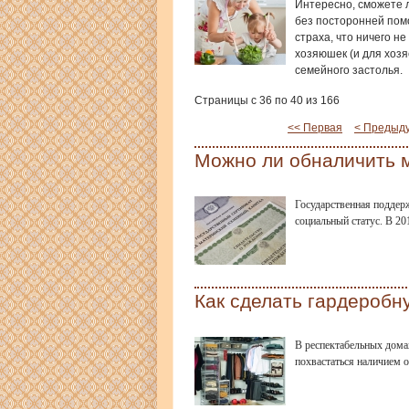
Интересно, сможете 
без посторонней помо
страха, что ничего н
хозяюшек (и для хозя
семейного застолья.
Страницы с 36 по 40 из 166
<< Первая
< Предыд
Можно ли обналичить 
Государственная поддер
социальный статус. В 20
Как сделать гардеробн
В респектабельных дома
похвастаться наличием о