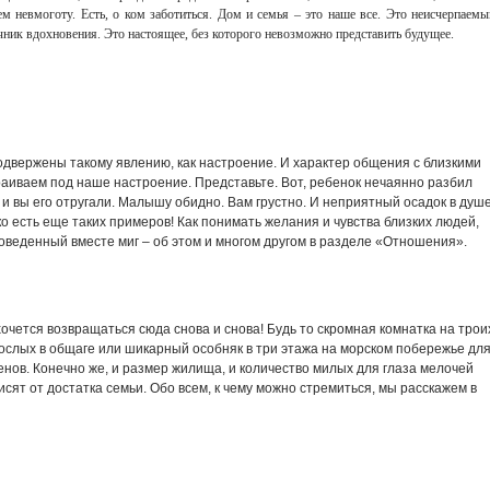
ем невмоготу. Есть, о ком заботиться. Дом и семья – это наше все. Это неисчерпаемы
чник вдохновения. Это настоящее, без которого невозможно представить будущее.
одвержены такому явлению, как настроение. И характер общения с близкими
раиваем под наше настроение. Представьте. Вот, ребенок нечаянно разбил
и вы его отругали. Малышу обидно. Вам грустно. И неприятный осадок в душ
ько есть еще таких примеров! Как понимать желания и чувства близких людей,
оведенный вместе миг – об этом и многом другом в разделе «Отношения».
хочется возвращаться сюда снова и снова! Будь то скромная комнатка на трои
ослых в общаге или шикарный особняк в три этажа на морском побережье дл
нов. Конечно же, и размер жилища, и количество милых для глаза мелочей
сят от достатка семьи. Обо всем, к чему можно стремиться, мы расскажем в