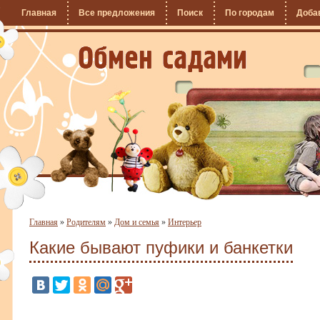
Главная
Все предложения
Поиск
По городам
Доба
Главная
»
Родителям
»
Дом и семья
»
Интерьер
Какие бывают пуфики и банкетки