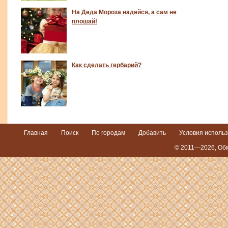
На Деда Мороза надейся, а сам не
плошай!
Как сделать гербарий?
Главная
Поиск
По городам
Добавить
Условия исполь
© 2011—2026,
Обм