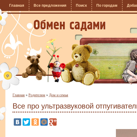
Главная
Все предложения
Поиск
По городам
Доба
Главная
»
Родителям
»
Дом и семья
Все про ультразвуковой отпугивате