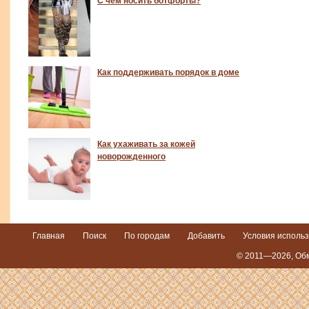
С чем носить ботфорты?
Как поддерживать порядок в доме
Как ухаживать за кожей
новорожденного
Главная
Поиск
По городам
Добавить
Условия исполь
© 2011—2026,
Обм