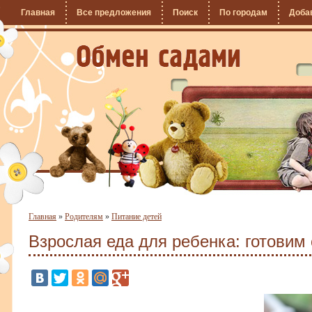
Главная
Все предложения
Поиск
По городам
Доба
Главная
»
Родителям
»
Питание детей
Взрослая еда для ребенка: готовим