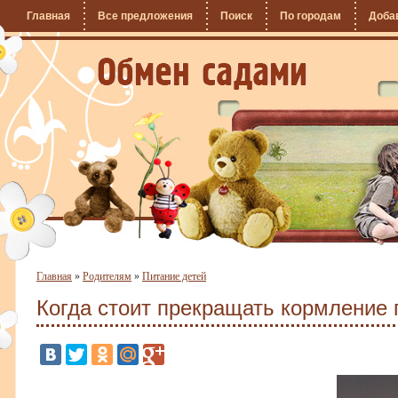
Главная
Все предложения
Поиск
По городам
Доба
Главная
»
Родителям
»
Питание детей
Когда стоит прекращать кормление 