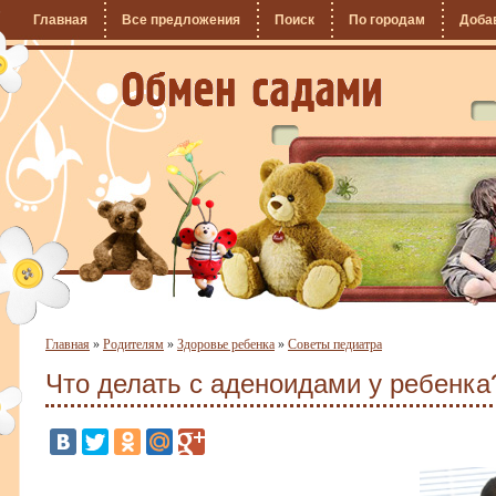
Главная
Все предложения
Поиск
По городам
Доба
Главная
»
Родителям
»
Здоровье ребенка
»
Советы педиатра
Что делать с аденоидами у ребенка