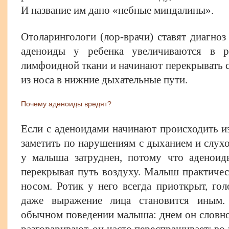
И название им дано «небные миндалины».
Отоларингологи (лор-врачи) ставят диагноз 
аденоиды у ребенка увеличиваются в ра
лимфоидной ткани и начинают перекрывать 
из носа в нижние дыхательные пути.
Почему аденоиды вредят?
Если с аденоидами начинают происходить и
заметить по нарушениям с дыханием и слух
у малыша затруднен, потому что аденоид
перекрывая путь воздуху. Малыш практичес
носом. Ротик у него всегда приоткрыт, го
даже выражение лица становится иным.
обычном поведении малыша: днем он словно
разговаривают, он часто переспрашивает; во 