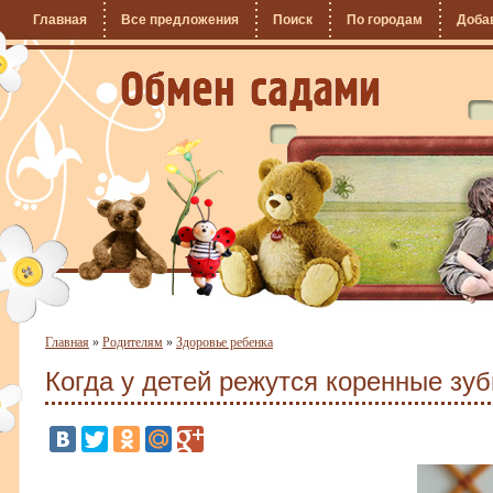
Главная
Все предложения
Поиск
По городам
Доба
Главная
»
Родителям
»
Здоровье ребенка
Когда у детей режутся коренные зу