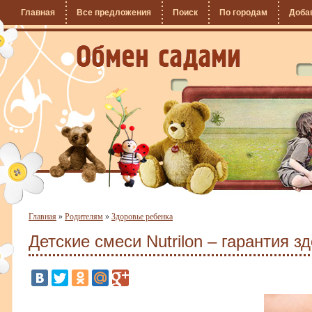
Главная
Все предложения
Поиск
По городам
Доба
Главная
»
Родителям
»
Здоровье ребенка
Детские смеси Nutrilon – гарантия 