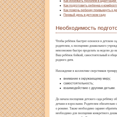
Как избежать проблем в адаптации 
Как подготовить ребенка к комфор
Как помочь ребенку привыкнуть к д
Первый день в детском саду
Необходимость подгото
Чтобы ребёнок быстрее освоился в детском са
родителям, к посещению дошкольного учрежден
невозможно быстро проделать за неделю до нач
Ваш ребёнок бойкий, самостоятельный и общит
родного дитя.
Нахождение в коллективе сверстников трениру
внимание к окружающему миру;
самостоятельность;
взаимодействие с другими детьми.
До начала посещения детского сада ребёнку об
детьми и взрослыми. Родителям обязательно ст
о режиме. Также необходимо заранее обратитьс
необходимо для посещения конкретного дошко