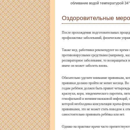
обливание водой температурой 34°
Оздоровительные меро
После прохождения подготовительных процеду
профилактике заболеваний, физическим упра
Также мед. работники рекомендуют во время 
противовирусными средствами (например, маз
респираторное заболевание, то возвращаться 
иначе он может заболеть вновь.
Обязательно уделите внимание прививкам, кот
прививки должно пройти не менее месяца. Во 
годам ребёнок должен быть привит четырежды
краснухи, кори, эпидемического паротита, пят
гемофильной и меннингококковой инфекций, ге
которой необходима консультация врача-фтизи
прививками, это не может стать поводом к отк
самостоятельно прививать ребёнка или нет.
Однако на практике врачи часто препятствую