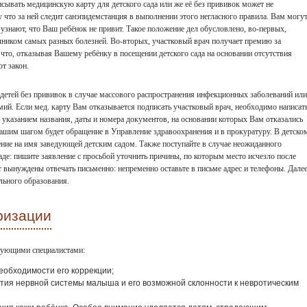
сывать медицинскую карту для детского сада или же её без прививок может не
что за ней следит санэпидемстанция в выполнении этого негласного правила. Вам могу
а узнают, что Ваш ребёнок не привит. Такое положение дел обусловлено, во-первых,
чником самых разных болезней. Во-вторых, участковый врач получает премию за
что, отказывая Вашему ребёнку в посещении детского сада на основании отсутствия
т закон.
детей без прививок в случае массового распространения инфекционных заболеваний или
ий. Если мед. карту Вам отказывается подписать участковый врач, необходимо написат
 указанием названия, даты и номера документов, на основании которых Вам отказались
ашим шагом будет обращение в Управление здравоохранения и в прокуратуру. В детско
ение на имя заведующей детским садом. Также поступайте в случае неожиданного
аде: пишите заявление с просьбой уточнить причины, по которым место исчезло после
 вынуждены отвечать письменно: непременно оставьте в письме адрес и телефоны. Дале
льного образования.
ризации
едующими специалистами:
еобходимости его коррекции;
тия нервной системы малыша и его возможной склонности к невротическим