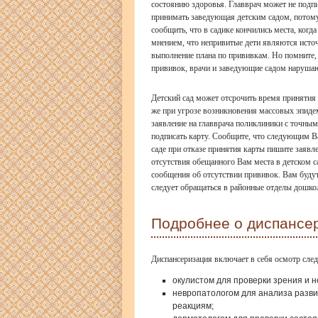
состоянию здоровья. Главврач может не подпи
принимать заведующая детским садом, потому 
сообщить, что в садике кончились места, когд
мнением, что непривитые дети являются исто
выполнение плана по прививкам. Но помните, 
прививок, врачи и заведующие садом нарушаю
Детский сад может отсрочить время принятия 
же при угрозе возникновения массовых эпидем
заявление на главврача поликлиники с точным
подписать карту. Сообщите, что следующим В
саде при отказе принятия карты пишите заявл
отсутствия обещанного Вам места в детском с
сообщения об отсутствии прививок. Вам будут
следует обращаться в районные отделы дошко
Подробнее о диспансе
Диспансеризация включает в себя осмотр сл
окулистом для проверки зрения и н
невропатологом для анализа разви
реакциям;