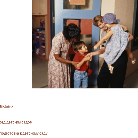
му саду
ед детским садом
одготовка к детскому саду