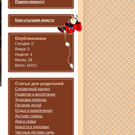
Помоги проекту!
Консультация юриста
Опубликовано
Сегодня: 0
Вчера: 0
Неделя: 4
Месяц: 28
Всего: 16221
Статьи для родителей
Справочный раздел
Развитие и воспитание
Здоровье ребенка
Питание детей
Отдых и развлечения
Детские товары
Дом и семья
Красота и здоровье
Частные детские сады