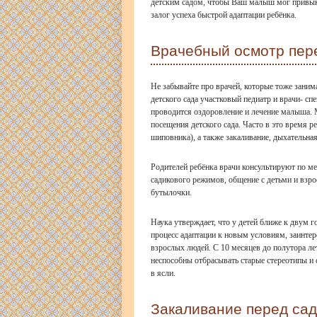
детским садом, чтобы Ваш малыш мог привыкну
залог успеха быстрой адаптации ребёнка.
Врачебный осмотр пер
Не забывайте про врачей, которые тоже занима
детского сада участковый педиатр и врачи- сп
проводится оздоровление и лечение малыша. 
посещения детского сада. Часто в это время
шиповника), а также закаливание, дыхательная
Родителей ребёнка врачи консультируют по ме
садикового режимов, общение с детьми и взр
бутылочки.
Наука утверждает, что у детей ближе к двум 
процесс адаптации к новым условиям, заинтер
взрослых людей. С 10 месяцев до полутора ле
неспособны отбрасывать старые стереотипы и 
в ясли.
Закаливание перед са