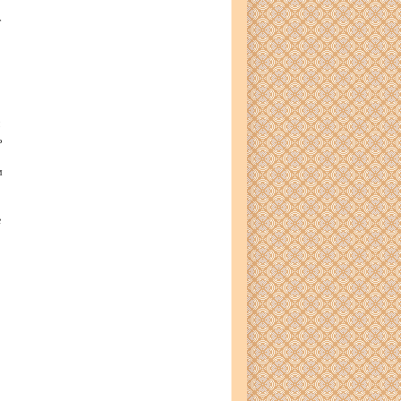
т
ь
м
е