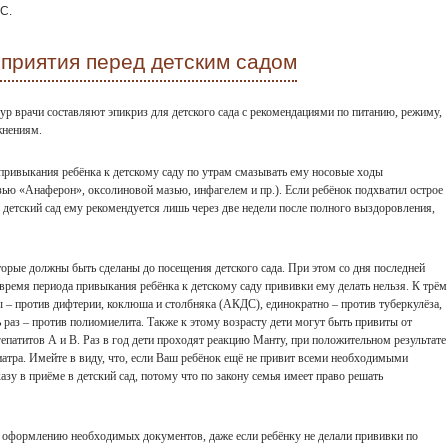
С.
приятия перед детским садом
р врачи составляют эпикриз для детского сада с рекомендациями по питанию, режиму,
жнениям.
привыкания ребёнка к детскому саду по утрам смазывать ему носовые ходы
ью «Анаферон», оксолиновой мазью, инфагелем и пр.). Если ребёнок подхватил острое
в детский сад ему рекомендуется лишь через две недели после полного выздоровления,
орые должны быть сделаны до посещения детского сада. При этом со дня последней
время периода привыкания ребёнка к детскому саду прививки ему делать нельзя. К трём
 – против дифтерии, коклюша и столбняка (АКДС), единократно – против туберкулёза,
ь раз – против полиомиелита. Также к этому возрасту дети могут быть привиты от
патитов А и В. Раз в год дети проходят реакцию Манту, при положительном результате
атра. Имейте в виду, что, если Ваш ребёнок ещё не привит всеми необходимыми
азу в приёме в детский сад, потому что по закону семья имеет право решать
т оформлению необходимых документов, даже если ребёнку не делали прививки по