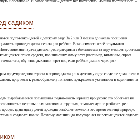
ть к обстановке. И самое главное – делайте всё постепенно. Именно постепенность –
ед садиком
ются подготовкой детей к детскому саду. За 2 или 3 месяца до начала посещения
ециалисты проводят диспансеризацию ребёнка. В зависимости от её результатов
Много внимания врачи уделяют респираторным заболеваниям за пару месяцев до начала
 рекомендуется приём средств, повышающих иммунитет (например, витамины, сироп
 гимнастика, обучение дыханию через нос, если ребёнок дышит через рот.
рам предупреждения стресса в период адаптации к детскому саду: сведение домашнего и
ослыми, приучение к разнообразному питанию, прекращение укачивания и кормления из
годам вырабатывается повышенная подвижность нервных процессов: это облегчает им
есованность в непривычных занятиях и игрушках, помогает лучше разбирать речь
т процесс адаптации у детей проходит наиболее тяжело: в это время они ещё природно
схемы и создавать новые. Поэтому малышей до полутора лет не рекомендуется отдавать
диком