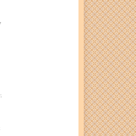
е
;
;