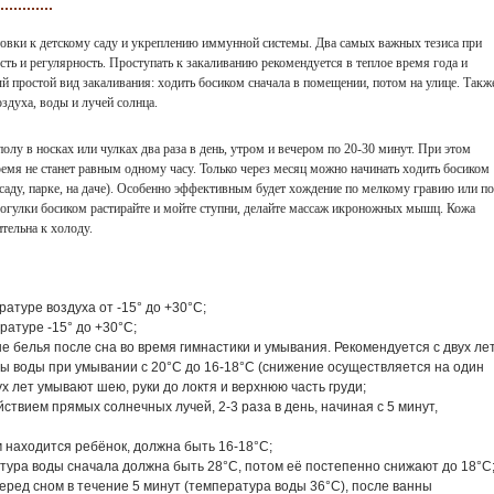
товки к детскому саду и укреплению иммунной системы. Два самых важных тезиса при
сть и регулярность. Проступать к закаливанию рекомендуется в теплое время года и
ый простой вид закаливания: ходить босиком сначала в помещении, потом на улице. Такж
здуха, воды и лучей солнца.
лу в носках или чулках два раза в день, утром и вечером по 20-30 минут. При этом
ремя не станет равным одному часу. Только через месяц можно начинать ходить босиком
в саду, парке, на даче). Особенно эффективным будет хождение по мелкому гравию или по
огулки босиком растирайте и мойте ступни, делайте массаж икроножных мышц. Кожа
ительна к холоду.
ратуре воздуха от -15° до +30°С;
ратуре -15° до +30°С;
 белья после сна во время гимнастики и умывания. Рекомендуется с двух лет
 воды при умывании с 20°С до 16-18°С (снижение осуществляется на один
ух лет умывают шею, руки до локтя и верхнюю часть груди;
ствием прямых солнечных лучей, 2-3 раза в день, начиная с 5 минут,
 находится ребёнок, должна быть 16-18°С;
атура воды сначала должна быть 28°С, потом её постепенно снижают до 18°С
еред сном в течение 5 минут (температура воды 36°С), после ванны