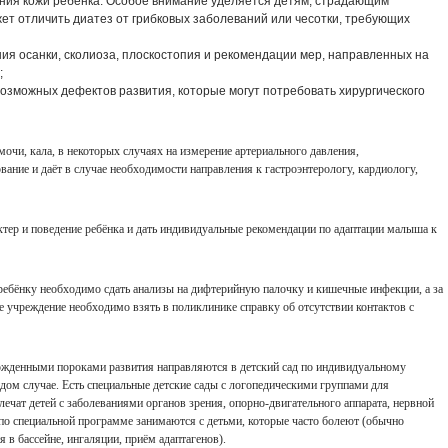
ния кожи ребёнка. Особое внимание уделяется детям, страдающим
ет отличить диатез от грибковых заболеваний или чесотки, требующих
я осанки, сколиоза, плоскостопия и рекомендации мер, направленных на
;
возможных дефектов развития, которые могут потребовать хирургического
мочи, кала, в некоторых случаях на измерение артериального давления,
вание и даёт в случае необходимости направления к гастроэнтерологу, кардиологу,
тер и поведение ребёнка и дать индивидуальные рекомендации по адаптации малыша к
 ребёнку необходимо сдать анализы на дифтерийную палочку и кишечные инфекции, а за
е учреждение необходимо взять в поликлинике справку об отсутствии контактов с
ожденными пороками развития направляются в детский сад по индивидуальному
дом случае. Есть специальные детские сады с логопедическими группами для
 лечат детей с заболеваниями органов зрения, опорно-двигательного аппарата, нервной
 по специальной программе занимаются с детьми, которые часто болеют (обычно
в бассейне, ингаляции, приём адаптагенов).