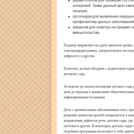
дерматологом для проверки состоя
аллергией. Также данный врач смож
лечения;
ортопедом для выявления нарушени
профилактику данных заболеваний
хирургом для осмотра на предмет 
вмешательства.
Педиатр направляет на сдачу анализов крови, 
электрокардиограмму, ультразвуковое исследо
нефрологу и другим.
Психолог должен обсудить с родителями харак
детскому саду.
За неделю до начала посещения детского сада
день до прихода в дошкольное образовательно
инфекционными больными.
Дети с хроническими заболеваниями или с вр
решению комиссии врачей-специалистов в каж
исправления дефектов речи, детские сады, где
системы и другие. В некоторых детских садах
подобные программы включают в себя занятия 