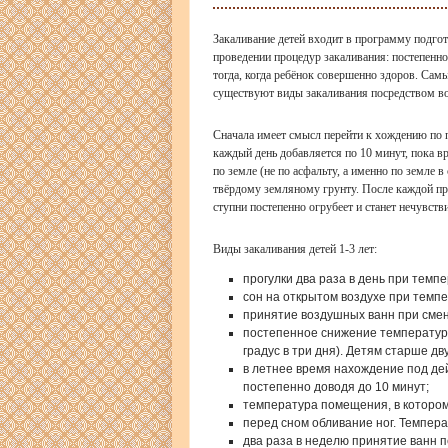
Закаливание детей входит в программу подго
проведении процедур закаливания: постепенно
тогда, когда ребёнок совершенно здоров. Сам
существуют виды закаливания посредством во
Сначала имеет смысл перейти к хождению по по
каждый день добавляется по 10 минут, пока в
по земле (не по асфальту, а именно по земле 
твёрдому земляному грунту. После каждой пр
ступни постепенно огрубеет и станет нечувств
Виды закаливания детей 1-3 лет:
прогулки два раза в день при темпе
сон на открытом воздухе при темпе
принятие воздушных ванн при смене
постепенное снижение температуры
градус в три дня). Детям старше дв
в летнее время нахождение под дей
постепенно доводя до 10 минут;
температура помещения, в котором
перед сном обливание ног. Темпер
два раза в неделю принятие ванн п