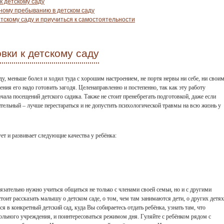
к детскому саду
тному пребыванию в детском саду
етскому саду и приучиться к самостоятельности
вки к детскому саду
ду, меньше болел и ходил туда с хорошим настроением, не портя нервы ни себе, ни свои
ия его надо готовить загодя. Целенаправленно и постепенно, так как эту работу
ала посещений детского садика. Также не стоит пренебрегать подготовкой, даже если
ельный – лучше перестараться и не допустить психологической травмы на всю жизнь у
ет и развивает следующие качества у ребёнка:
язательно нужно учиться общаться не только с членами своей семьи, но и с другими
оит рассказать малышу о детском саде, о том, чем там занимаются дети, о других детях
я в конкретный детский сад, куда Вы собираетесь отдать ребёнка, узнать там, что
льного учреждения, и поинтересоваться режимом дня. Гуляйте с ребёнком рядом с