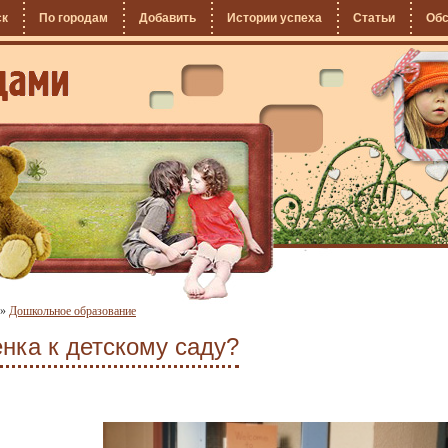
ск
По городам
Добавить
Истории успеха
Статьи
Об
»
Дошкольное образование
енка к детскому саду?