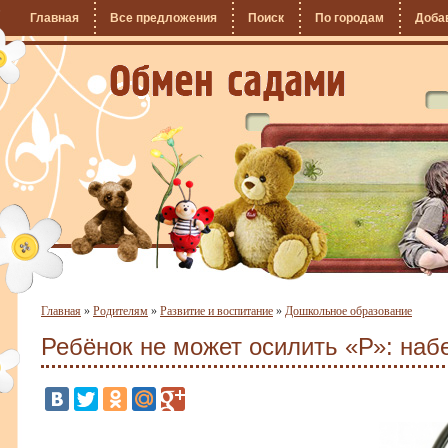
Главная
Все предложения
Поиск
По городам
Доба
Главная
»
Родителям
»
Развитие и воспитание
»
Дошкольное образование
Ребёнок не может осилить «Р»: наб