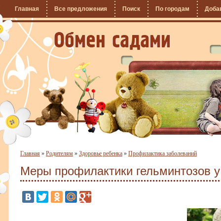
Главная
Все предложения
Поиск
По городам
Доба
Главная
»
Родителям
»
Здоровье ребенка
»
Профилактика заболеваний
Меры профилактики гельминтозов у