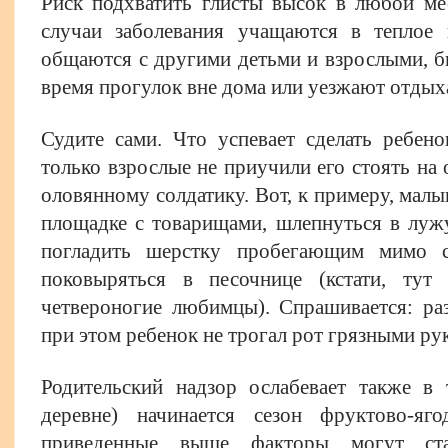
Риск подхватить глисты высок в любой ме
случаи заболевания учащаются в теплое 
общаются с другими детьми и взрослыми, б
время прогулок вне дома или уезжают отдыха
Судите сами. Что успевает сделать ребено
только взрослые не приучили его стоять на
оловянному солдатику. Вот, к примеру, малы
площадке с товарищами, шлепнуться в лужу
погладить шерстку пробегающим мимо 
поковыряться в песочнице (кстати, ту
четвероногие любимцы). Спрашивается: ра
при этом ребенок не трогал рот грязными ру
Родительский надзор ослабевает также в 
деревне) начинается сезон фруктово-яг
приведенные выше факторы могут ста