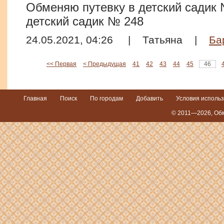
Обменяю путевку в детский садик 
детский садик № 248
24.05.2021, 04:26
|
Татьяна
|
Ба
<< Первая
< Предыдущая
41
42
43
44
45
46
Главная
Поиск
По городам
Добавить
Условия исполь
© 2011—2026,
Обм