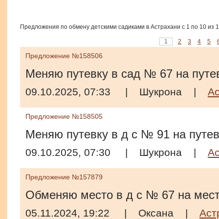
Предложения по обмену детскими садиками в Астрахани с 1 по 10 из 
1
2
3
4
5
Предложение №158506
Меняю путевку в сад № 67 на путе
09.10.2025, 07:33
|
Шукрона
|
А
Предложение №158505
Меняю путевку в д с № 91 на путев
09.10.2025, 07:30
|
Шукрона
|
А
Предложение №157879
Обменяю место в д с № 67 на место
05.11.2024, 19:22
|
Оксана
|
Аст