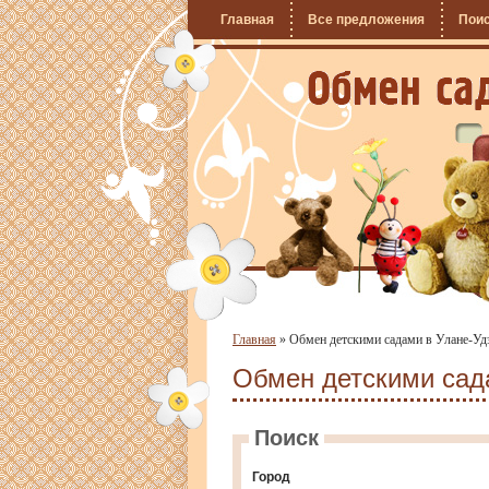
Главная
Все предложения
Пои
Главная
»
Обмен детскими садами в Улане-Уд
Обмен детскими сад
Поиск
Город