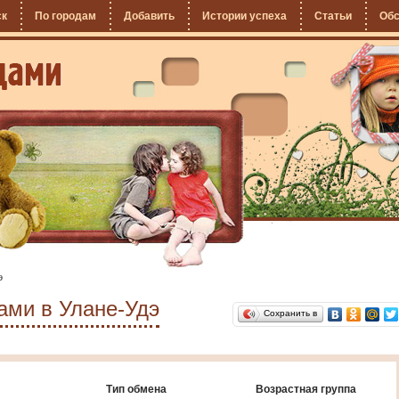
ск
По городам
Добавить
Истории успеха
Статьи
Об
э
ами в Улане-Удэ
Сохранить в
Тип обмена
Возрастная группа