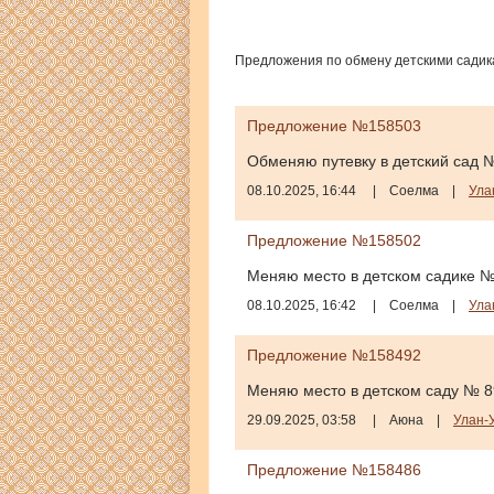
Предложения по обмену детскими садикам
Предложение №158503
Обменяю путевку в детский сад №
08.10.2025, 16:44
|
Соелма
|
Ула
Предложение №158502
Меняю место в детском садике №
08.10.2025, 16:42
|
Соелма
|
Ула
Предложение №158492
Меняю место в детском саду № 8
29.09.2025, 03:58
|
Аюна
|
Улан-
Предложение №158486