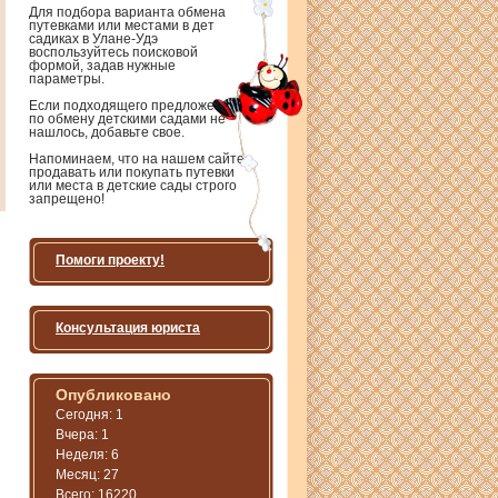
Для подбора варианта обмена
путевками или местами в дет
садиках в Улане-Удэ
воспользуйтесь поисковой
формой, задав нужные
параметры.
Если подходящего предложения
по обмену детскими садами не
нашлось, добавьте свое.
Напоминаем, что на нашем сайте
продавать или покупать путевки
или места в детские сады строго
запрещено!
Помоги проекту!
Консультация юриста
Опубликовано
Сегодня: 1
Вчера: 1
Неделя: 6
Месяц: 27
Всего: 16220