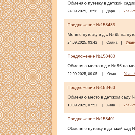
Обменяю путевку в детский садик
24.09.2025, 18:58
|
Дара
|
Улан-У
Предложение №158485
Меняю путевку в д с № 95 на путе
24.09.2025, 03:42
|
Саяна
|
Улан
Предложение №158483
Обменяю место в д с № 96 на мес
22.09.2025, 09:05
|
Юлия
|
Улан-
Предложение №158463
Обменяю место в детском саду №
10.09.2025, 07:51
|
Анна
|
Улан-У
Предложение №158401
Обменяю путевку в детский сад №