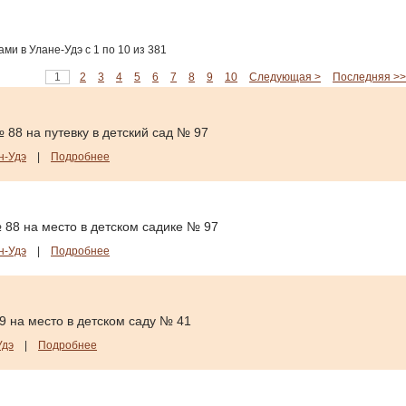
и в Улане-Удэ с 1 по 10 из 381
1
2
3
4
5
6
7
8
9
10
Следующая >
Последняя >>
 88 на путевку в детский сад № 97
н-Удэ
|
Подробнее
 88 на место в детском садике № 97
н-Удэ
|
Подробнее
9 на место в детском саду № 41
Удэ
|
Подробнее