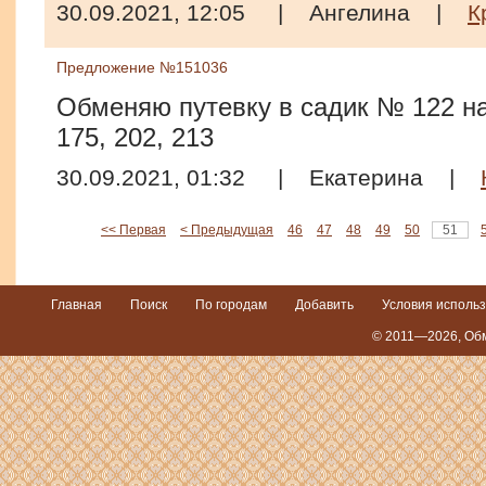
30.09.2021, 12:05
|
Ангелина
|
К
Предложение №151036
Обменяю путевку в садик № 122 на
175, 202, 213
30.09.2021, 01:32
|
Екатерина
|
<< Первая
< Предыдущая
46
47
48
49
50
51
Главная
Поиск
По городам
Добавить
Условия исполь
© 2011—2026,
Обм