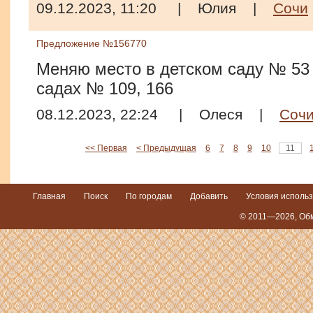
09.12.2023, 11:20
|
Юлия
|
Сочи
Предложение №156770
Меняю место в детском саду № 53 
садах № 109, 166
08.12.2023, 22:24
|
Олеся
|
Соч
<< Первая
< Предыдущая
6
7
8
9
10
11
Главная
Поиск
По городам
Добавить
Условия исполь
© 2011—2026,
Обм