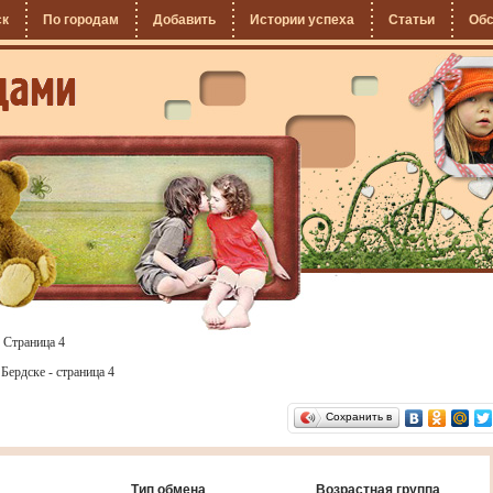
ск
По городам
Добавить
Истории успеха
Статьи
Об
»
Страница 4
Бердске - страница 4
Сохранить в
Тип обмена
Возрастная группа