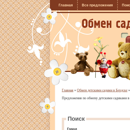
Главная
Все предложения
Пои
Главная
»
Обмен детскими садами в Бердске
Предложения по обмену детскими садиками в 
Поиск
Город