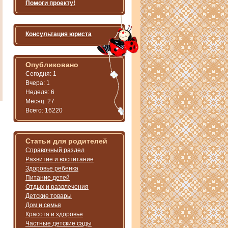
Помоги проекту!
Консультация юриста
Опубликовано
Сегодня: 1
Вчера: 1
Неделя: 6
Месяц: 27
Всего: 16220
Статьи для родителей
Справочный раздел
Развитие и воспитание
Здоровье ребенка
Питание детей
Отдых и развлечения
Детские товары
Дом и семья
Красота и здоровье
Частные детские сады