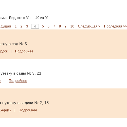
и в Бердске с 31 по 40 из 91
ыдущая
1
2
3
4
5
6
7
8
9
10
Следующая >
Последняя >>
евку в сад № 3
рдск
|
Подробнее
утевку в сады № 9, 21
к
|
Подробнее
 путевку в садики № 2, 15
Бердск
|
Подробнее