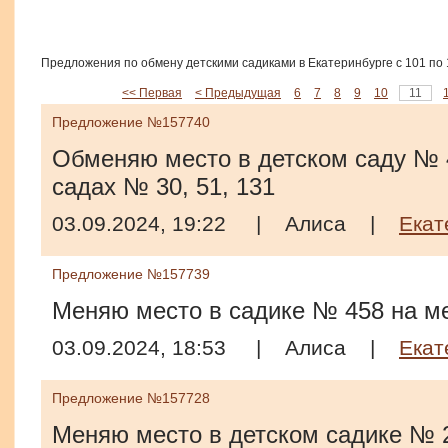
Предложения по обмену детскими садиками в Екатеринбурге с 101 по 
<< Первая
< Предыдущая
6
7
8
9
10
11
Предложение №157740
Обменяю место в детском саду № 4
садах № 30, 51, 131
03.09.2024, 19:22
|
Алиса
|
Екат
Предложение №157739
Меняю место в садике № 458 на м
03.09.2024, 18:53
|
Алиса
|
Екат
Предложение №157728
Меняю место в детском садике № 2