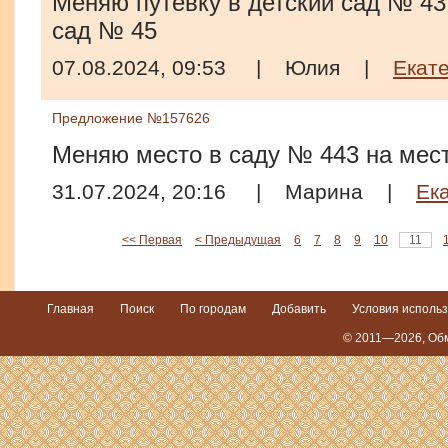
Меняю путевку в детский сад № 43 
сад № 45
07.08.2024, 09:53
|
Юлия
|
Екат
Предложение №157626
Меняю место в саду № 443 на мест
31.07.2024, 20:16
|
Марина
|
Ек
<< Первая
< Предыдущая
6
7
8
9
10
11
Главная
Поиск
По городам
Добавить
Условия исполь
© 2011—2026,
Обм