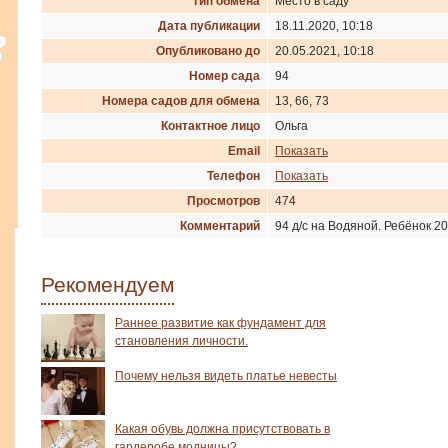
Тип обмена
Место в саду
Дата публикации
18.11.2020, 10:18
Опубликовано до
20.05.2021, 10:18
Номер сада
94
Номера садов для обмена
13, 66, 73
Контактное лицо
Ольга
Email
Показать
Телефон
Показать
Просмотров
474
Комментарий
94 д/с на Водяной. Ребёнок 20
Рекомендуем
Раннее развитие как фундамент для
становления личности.
Почему нельзя видеть платье невесты
Какая обувь должна присутствовать в
гардеробе модницы?