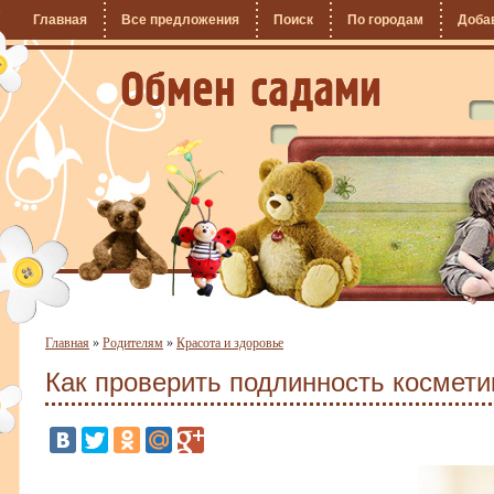
Главная
Все предложения
Поиск
По городам
Доба
Главная
»
Родителям
»
Красота и здоровье
Как проверить подлинность космети