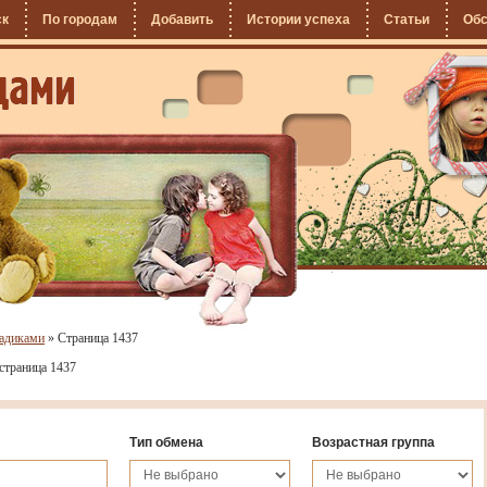
ск
По городам
Добавить
Истории успеха
Статьи
Об
садиками
»
Страница 1437
страница 1437
Тип обмена
Возрастная группа