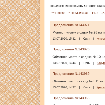
Предложения по обмену детскими садика
<< Первая
< Предыдущая
1432
14
Предложение №143971
Меняю путевку в садик № 28 на п
13.07.2020, 15:31
|
Юлия
|
Кстов
Предложение №143970
Обменяю место в садике № 10 на
13.07.2020, 14:44
|
Юрий
|
Калуг
Предложение №143969
Обменяю место в саду № 311 на 
13.07.2020, 14:37
|
Юлия
|
Красн
Предложение №143968