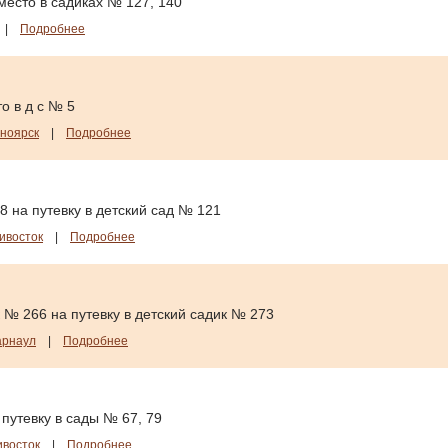
место в садиках № 127, 140
|
Подробнее
о в д с № 5
ноярск
|
Подробнее
8 на путевку в детский сад № 121
ивосток
|
Подробнее
 № 266 на путевку в детский садик № 273
арнаул
|
Подробнее
путевку в сады № 67, 79
ивосток
|
Подробнее