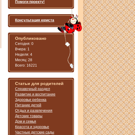
Помоги проекту!
Консультация юриста
Опубликовано
Сегодня: 0
Вчера: 1
Неделя: 4
Месяц: 28
Всего: 16221
Статьи для родителей
Справочный раздел
Развитие и воспитание
Здоровье ребенка
Питание детей
Отдых и развлечения
Детские товары
Дом и семья
Красота и здоровье
Частные детские сады