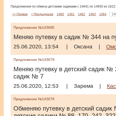
Предложения по обмену детскими садиками с 14641 по 14650 из 1622
<< Первая
< Предыдущая
1460
1461
1462
1463
1464
14
Предложение №143680
Меняю путевку в садик № 344 на п
25.06.2020, 13:54
|
Оксана
|
Омс
Предложение №143679
Меняю путевку в детский садик № 2
садик № 7
25.06.2020, 12:53
|
Зарема
|
Кас
Предложение №143678
Обменяю путевку в детский садик 
детские садики № 88, 170, 242, 322