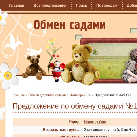
Главная
Все предложения
Поиск
По городам
Доба
Главная
»
Обмен детскими садами в Йошкаре-Оле
»
Предложение №149330
Предложение по обмену садами №1
Город
Йошкар-Ола
Возврастная группа
2 младшая группа (с 3 до 4 ле