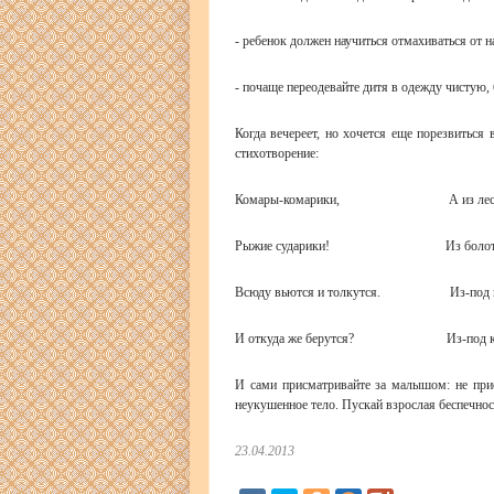
- ребенок должен научиться отмахиваться от 
- почаще переодевайте дитя в одежду чистую, б
Когда вечереет, но хочется еще порезвиться 
стихотворение:
Комары-комарики, А из лесу т
Рыжие сударики! Из болота с
Всюду вьются и толкутся. Из-под ив
И откуда же берутся? Из-под кочк
И сами присматривайте за малышом: не прис
неукушенное тело. Пускай взрослая беспечнос
23.04.2013