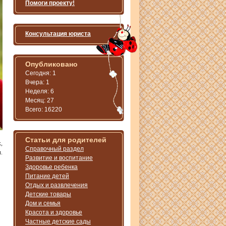
Помоги проекту!
Консультация юриста
Опубликовано
Сегодня: 1
Вчера: 1
Неделя: 6
Месяц: 27
Всего: 16220
Статьи для родителей
,
Справочный раздел
.
Развитие и воспитание
Здоровье ребенка
Питание детей
Отдых и развлечения
Детские товары
Дом и семья
Красота и здоровье
Частные детские сады