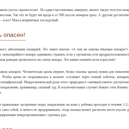
вать укусы «кровососов». Но одни счастливчики, наверное, имеют такую толстую кожу
вкусная. Так что не будет им вреда и от 500 укусов комаров сразу. А другим достаточно
– и все! Масса неприятных последствий.
ь опасен!
ного заболевания малярией. Это знают многие. «А чем же опасны обычные комары?» 
ус немалярийного комара одинаково страшен, если у организма есть предрасположенност
ская реакция проявляется на слюну комара. Это важно помнить всем взрослым!
амок комаров. Человеческая кровь (вернее, белки плазмы крови) нужна для появлени
. Чтобы кровь не сворачивалась в момент «сосания» через тонкий хоботок, комарих
 специфический. Микроскопической дозы этого природного «антикоагулянта» достаточно
покраснение, крапивница, сильный зуд. В исключительных случаях бывает отек Квинке 
и.
 правильные экстренные меры, покраснение на коже у ребенка проходит в течение 1-2-
ет само собой, и ничего не предпринимать, тогда малыш может расчесать места укусов д
ицирования микроорганизмами с грязных рук.