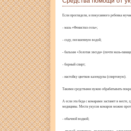
Средства помощи от ук
Если проглядели, и покусанного ребенка мучае
- мазь «Фенистил-гель»;
- соду, погашенную водой;
- бальзам «Золотая звезда» (почти мазь-панаце
- борный спирт;
- настойку цветков календулы (спиртовую).
Такими средствами нужно обрабатывать покра
А если эта беда с комарами застанет в месте, 
медицины. Места укусов комаров можно прот
- обычной водкой;
- травой чистотела, подорожника, одуванч