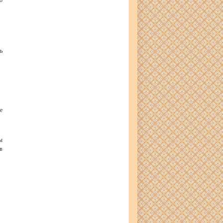
ь
е
ы
в