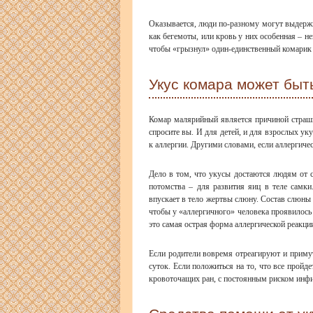
Оказывается, люди по-разному могут выдержи
как бегемоты, или кровь у них особенная – не
чтобы «грызнул» один-единственный комарик 
Укус комара может быт
Комар малярийный является причиной страш
спросите вы. И для детей, и для взрослых ук
к аллергии. Другими словами, если аллергиче
Дело в том, что укусы достаются людям от с
потомства – для развития яиц в теле самки
впускает в тело жертвы слюну. Состав слюны
чтобы у «аллергичного» человека проявилось 
это самая острая форма аллергической реакци
Если родители вовремя отреагируют и примут
суток. Если положиться на то, что все пройд
кровоточащих ран, с постоянным риском инф