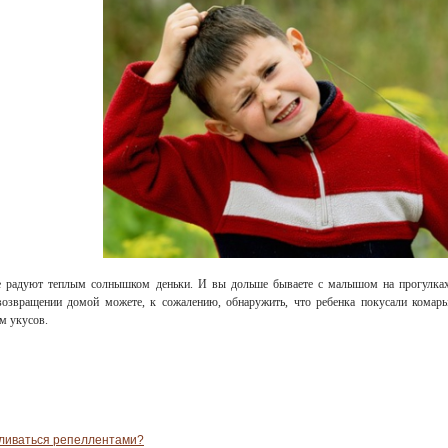
ще радуют теплым солнышком деньки. И вы дольше бываете с малышом на прогулках
 возвращении домой можете, к сожалению, обнаружить, что ребенка покусали комары
м укусов.
обливаться репеллентами?