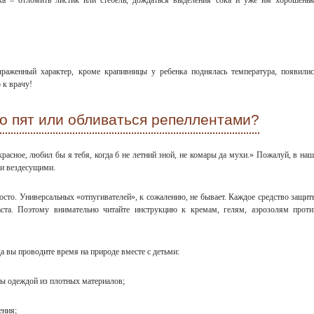
ыраженный характер, кроме крапивницы у ребенка поднялась температура, появилис
 к врачу!
до пят или обливаться репеллентами?
расное, любил бы я тебя, когда б не летний зной, не комары да мухи.» Пожалуй, в наш
 и вездесущими.
осто. Универсальных «отпугивателей», к сожалению, не бывает. Каждое средство защит
аста. Поэтому внимательно читайте инструкцию к кремам, гелям, аэрозолям проти
а вы проводите время на природе вместе с детьми:
ты одеждой из плотных материалов;
ения;