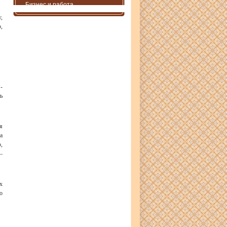
Бизнес и работа
,
,
-
ь
я
а
,
–
х
о