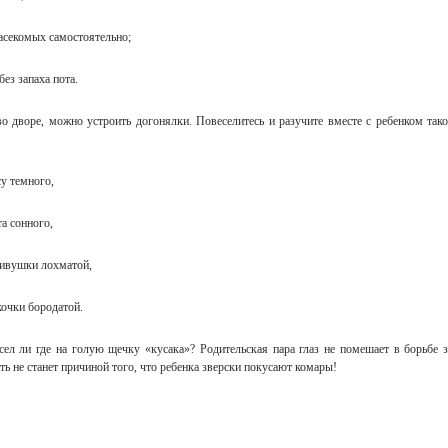
насекомых самостоятельно;
ез запаха пота.
во дворе, можно устроить догонялки. Повеселитесь и разучите вместе с ребенком тако
емного,
онного,
ушки лохматой,
и бородатой.
ел ли где на голую щечку «кусака»? Родительская пара глаз не помешает в борьбе з
ть не станет причиной того, что ребенка зверски покусают комары!