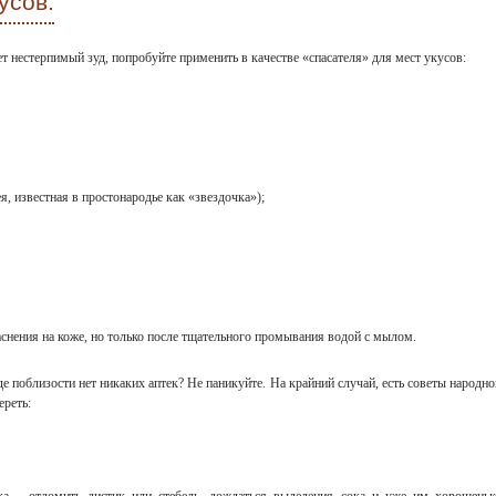
усов.
т нестерпимый зуд, попробуйте применить в качестве «спасателя» для мест укусов:
я, известная в простонародье как «звездочка»);
снения на коже, но только после тщательного промывания водой с мылом.
где поблизости нет никаких аптек? Не паникуйте. На крайний случай, есть советы народно
ереть:
ика – отломить листик или стебель, дождаться выделения сока и уже им хорошеньк