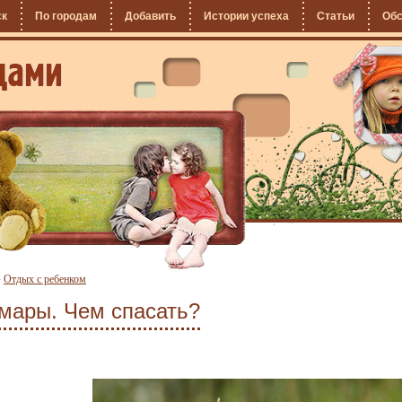
ск
По городам
Добавить
Истории успеха
Статьи
Об
»
Отдых с ребенком
омары. Чем спасать?