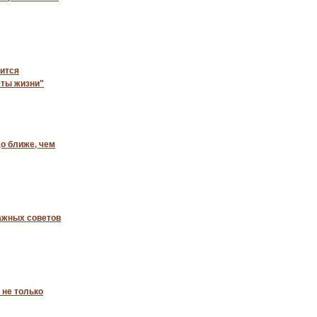
оится
еты жизни"
до ближе, чем
важных советов
 не только