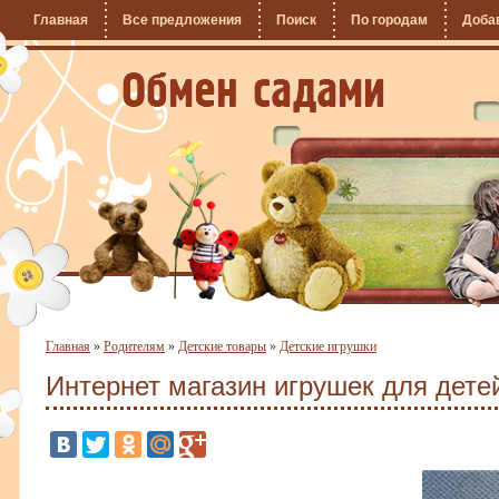
Главная
Все предложения
Поиск
По городам
Доба
Главная
»
Родителям
»
Детские товары
»
Детские игрушки
Интернет магазин игрушек для дете