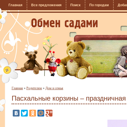
Главная
Все предложения
Поиск
По городам
Доба
Главная
»
Родителям
»
Дом и семья
Пасхальные корзины – праздничная