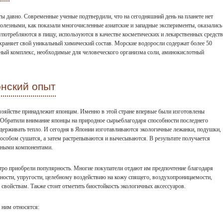
ы давно. Современные ученые подтвердили, что на сегодняшний день на планете нет
олезными, как показали многочисленные азиатские и западные эксперименты, оказались
употребляются в пищу, используются в качестве косметических и лекарственных средств
раняет свой уникальный химический состав. Морские водоросли содержат более 50
ный комплекс, необходимые для человеческого организма соли, аминокислотный
онский опыт
хозяйстве принадлежит японцам. Именно в этой стране впервые были изготовлены
 Обратили внимание японцы на природное сырьеблагодаря способности последнего
удерживать тепло. И сегодня в Японии изготавливаются экологичные лежанки, подушки,
особом сушатся, а затем растрепываются и вычесываются. В результате получается
вными компонентами.
ро приобрели популярность. Многие покупатели отдают им предпочтение благодаря
чности, упругости, целебному воздействию на кожу спящего, воздухопроницаемости,
 свойствам. Также стоит отметить биостойкость экологичных аксессуаров.
 ним относятся: