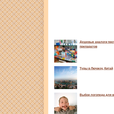
Дешевые аналоги про
препаратов
Туры в Лючжоу, Китай
Выбор логопеда для в