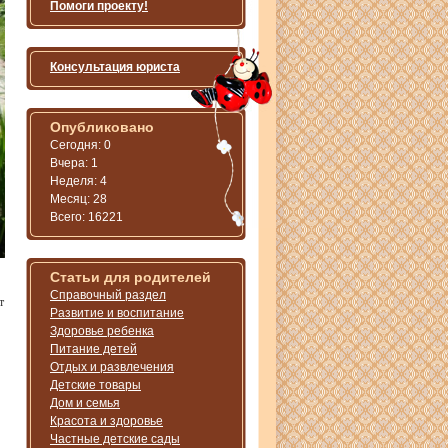
Помоги проекту!
Консультация юриста
Опубликовано
Сегодня: 0
Вчера: 1
Неделя: 4
Месяц: 28
Всего: 16221
Статьи для родителей
Справочный раздел
т
Развитие и воспитание
Здоровье ребенка
Питание детей
Отдых и развлечения
Детские товары
Дом и семья
Красота и здоровье
Частные детские сады