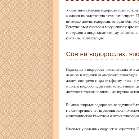
Уникальные свойства водорослей были открыт
аналогов по содержанию активных веществ. П
не только свежие водоросли, которые обычно 
Естественным способом высушенное сырье сох
минералов и микроэлементов, мультивитамин
коктейль, полисахариды.
Сон на водорослях: яп
Идея сушить водоросли и использовать их в 
лежанки и подушки из «морского винограда».
длительное время сохранять форму, отлично 
морские водоросли для этого естественным сп
достаточно тонкое волокно, насыщенное акти
В наших широтах водорослевые подушки быст
гипоаллергенности, гигроскопичности, эласти
антистатическим качествам и антисептическим
Имеются у полезных подушек и недостатки. К