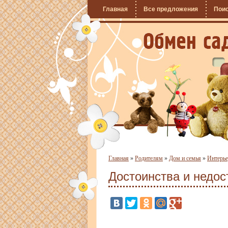
Главная
Все предложения
Пои
Главная
»
Родителям
»
Дом и семья
»
Интерь
Достоинства и недос