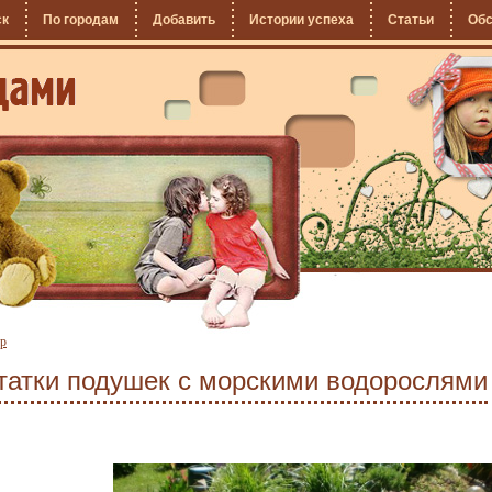
ск
По городам
Добавить
Истории успеха
Статьи
Об
ер
татки подушек с морскими водорослями