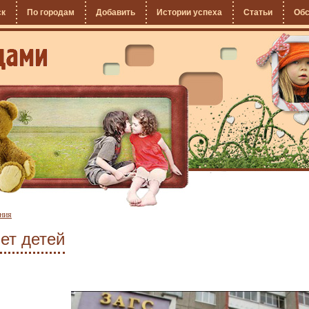
ск
По городам
Добавить
Истории успеха
Статьи
Об
ния
ет детей