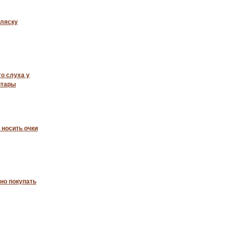
оляску
о слуха у
итары
 носить очки
жно покупать