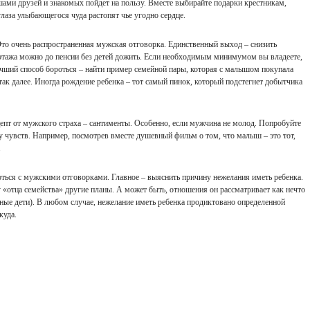
ами друзей и знакомых пойдет на пользу. Вместе выбирайте подарки крестникам,
лаза улыбающегося чуда растопят чье угодно сердце.
Это очень распространенная мужская отговорка. Единственный выход – снизить
 этажа можно до пенсии без детей дожить. Если необходимым минимумом вы владеете,
чший способ бороться – найти пример семейной пары, которая с малышом покупала
 так далее. Иногда рождение ребенка – тот самый пинок, который подстегнет добытчика
епт от мужского страха – сантименты. Особенно, если мужчина не молод. Попробуйте
у чувств. Например, посмотрев вместе душевный фильм о том, что малыш – это тот,
.
оться с мужскими отговорками. Главное – выяснить причину нежелания иметь ребенка.
«отца семейства» другие планы. А может быть, отношения он рассматривает как нечто
тные дети). В любом случае, нежелание иметь ребенка продиктовано определенной
куда.