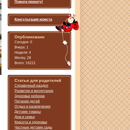
Помоги проекту!
Консультация юриста
Опубликовано
Сегодня: 0
Вчера: 1
Неделя: 4
Месяц: 28
Всего: 16221
Статьи для родителей
Справочный раздел
Развитие и воспитание
Здоровье ребенка
Питание детей
Отдых и развлечения
Детские товары
Дом и семья
Красота и здоровье
Частные детские сады