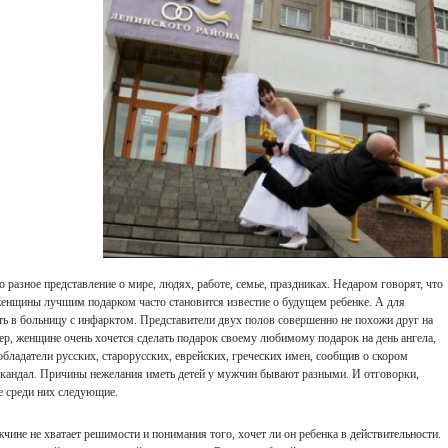
разное представление о мире, людях, работе, семье, праздниках. Недаром говорят, что
 женщины лучшим подарком часто становится известие о будущем ребенке. А для
ть в больницу с инфарктом. Представители двух полов совершенно не похожи друг на
мер, женщине очень хочется сделать подарок своему любимому подарок на день ангела,
бладатели русских, старорусских, еврейских, греческих имен, сообщив о скором
а скандал. Причины нежелания иметь детей у мужчин бывают разными. И отговорки,
е среди них следующие.
ужчине не хватает решимости и понимания того, хочет ли он ребенка в действительности.