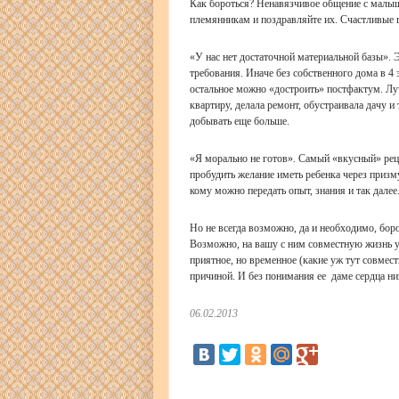
Как бороться? Ненавязчивое общение с малыш
племянникам и поздравляйте их. Счастливые г
«У нас нет достаточной материальной базы». 
требования. Иначе без собственного дома в 4
остальное можно «достроить» постфактум. Лу
квартиру, делала ремонт, обустраивала дачу и
добывать еще больше.
«Я морально не готов». Самый «вкусный» рец
пробудить желание иметь ребенка через призм
кому можно передать опыт, знания и так далее
Но не всегда возможно, да и необходимо, бор
Возможно, на вашу с ним совместную жизнь у 
приятное, но временное (какие уж тут совмес
причиной. И без понимания ее даме сердца ни
06.02.2013