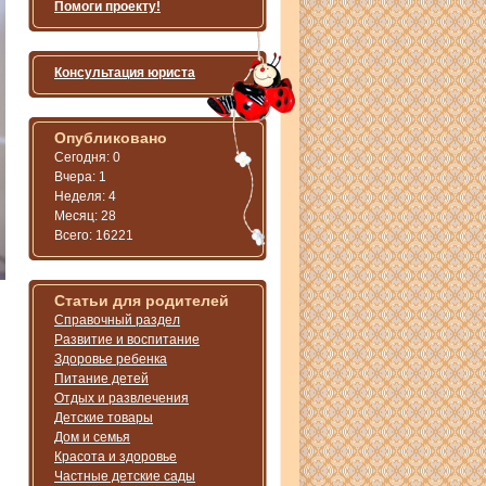
Помоги проекту!
Консультация юриста
Опубликовано
Сегодня: 0
Вчера: 1
Неделя: 4
Месяц: 28
Всего: 16221
Статьи для родителей
Справочный раздел
Развитие и воспитание
Здоровье ребенка
Питание детей
Отдых и развлечения
Детские товары
Дом и семья
Красота и здоровье
Частные детские сады