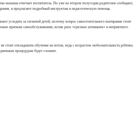
попы малыша отвечает воспитатель. Но уже во втором полугодии родителям сообщают,
ирания, и предлагают подробный инструктаж и педагогическую помощь.
евают уследить за гигиеной детей, поэтому вопрос самостоятельного вытирания стоит
новным приемам самообслуживания, велик риск «грязных штанишек» и неприятного
 не стоит откладывать обучение на потом, ведь с возрастом любознательность ребенка
жедневным процедурам будет сложнее.