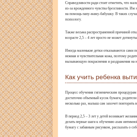
Справедливости ради стоит отметить, что мал
из-за врожденного чувства брезгливости. Им 
на помощь папу-маму-бабушку. В таких случа
психологу.
Также весьма распространенной причиной отка
возрасте 2,5 – 4 лет просто не может дотянуть
Иногда маленькие детки отказываются сами п
нежная и чувствительная кожа, поэтому роди
вызывающую покраснения и раздражения на н
Как учить ребенка выти
Процесс обучения гигиеническим процедурам 
достаточно объемный кусок бумаги, родители 
несколько раз, малыш сам захочет повторить
В период 2,5 – 3 лет у детей возникает желан
делать первые шаги к обучению азам интимно
бумагу с забавным рисунком, рассказать о со