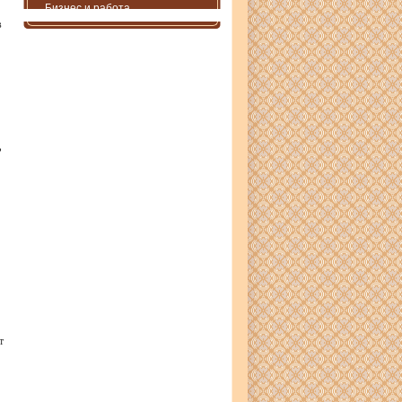
Бизнес и работа
в
ь
т