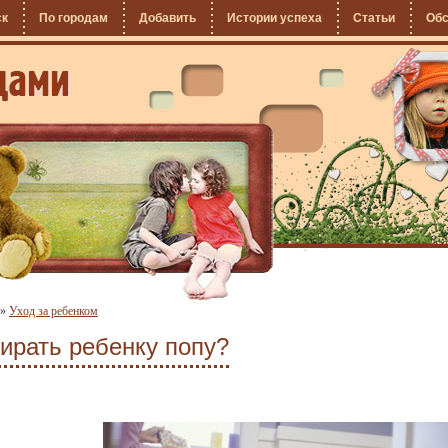
ск
По городам
Добавить
Истории успеха
Статьи
Об
»
Уход за ребенком
тирать ребенку попу?