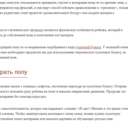
ыши зачастую отказываются принимать участие в вытирании попы не по причине лени, а
неприятен вид фекалий, и они ищут способ избежать прикосновения к «грязному», позва
ях родителям стоит провести «разъяснительную беседу» или сводить малыша к
за от гигиенических процедур являются физические особенности ребенка, который в
ся до собственной попы и качественно всё вытереть.
одтирать попу из-за неправильно подобранного вида
туалетной бумаги
. У малышей очен
телям необходимо предлагать им для использования сверхмягкую туалетную бумагу, не
ежной попе.
рать попу
можно начать с влажных салфеток, постепенно переходя на туалетную бумагу. Оторвав
могут положить руку ребенка на свою и показать направление движения. Проделав это
 вытирание без помощи взрослых.
ие самостоятельности, которое они выражают словами: «Я сам!» Именно в это время стои
й гигиены. Чтобы заинтересовать маленького члена семьи, можно купить туалетную
бственном опыте вытирания или показать картинки из обучающих детских книг.