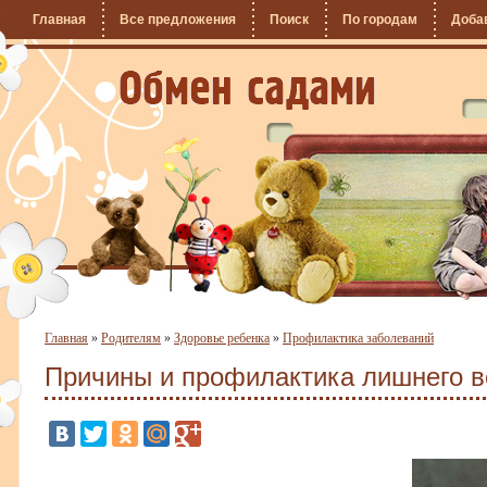
Главная
Все предложения
Поиск
По городам
Доба
Главная
»
Родителям
»
Здоровье ребенка
»
Профилактика заболеваний
Причины и профилактика лишнего в