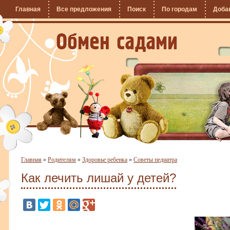
Главная
Все предложения
Поиск
По городам
Доба
Главная
»
Родителям
»
Здоровье ребенка
»
Советы педиатра
Как лечить лишай у детей?