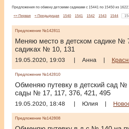
Предложения по обмену детскими садиками с 15441 по 15450 из 1622
<< Первая
< Предыдущая
1540
1541
1542
1543
1544
15
Предложение №142811
Меняю место в детском садике № 7
садиках № 10, 131
19.05.2020, 19:03
|
Анна
|
Красн
Предложение №142810
Обменяю путевку в детский сад № 
сады № 17, 117, 376, 421, 495
19.05.2020, 18:48
|
Юлия
|
Ново
Предложение №142808
Обменяю путевку в д с № 140 на пу