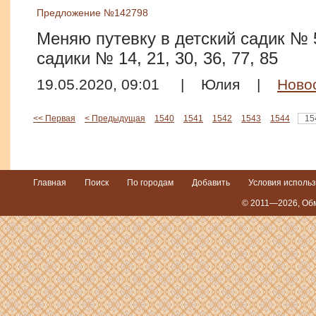
Предложение №142798
Меняю путевку в детский садик № 5
садики № 14, 21, 30, 36, 77, 85
19.05.2020, 09:01
|
Юлия
|
Ново
<< Первая
< Предыдущая
1540
1541
1542
1543
1544
15
Главная
Поиск
По городам
Добавить
Условия исполь
© 2011—2026,
Обм