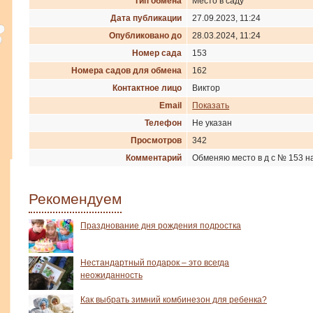
Тип обмена
Место в саду
Дата публикации
27.09.2023, 11:24
Опубликовано до
28.03.2024, 11:24
Номер сада
153
Номера садов для обмена
162
Контактное лицо
Виктор
Email
Показать
Телефон
Не указан
Просмотров
342
Комментарий
Обменяю место в д с № 153 на
Рекомендуем
Празднование дня рождения подростка
Нестандартный подарок – это всегда
неожиданность
Как выбрать зимний комбинезон для ребенка?