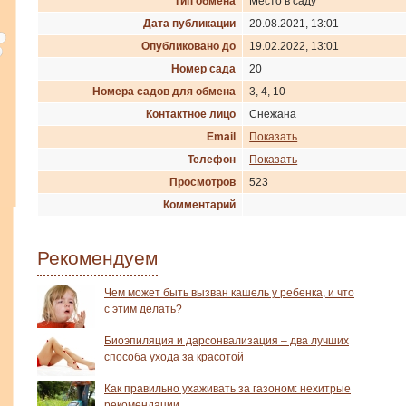
Тип обмена
Место в саду
Дата публикации
20.08.2021, 13:01
Опубликовано до
19.02.2022, 13:01
Номер сада
20
Номера садов для обмена
3, 4, 10
Контактное лицо
Снежана
Email
Показать
Телефон
Показать
Просмотров
523
Комментарий
Рекомендуем
Чем может быть вызван кашель у ребенка, и что
с этим делать?
Биоэпиляция и дарсонвализация – два лучших
способа ухода за красотой
Как правильно ухаживать за газоном: нехитрые
рекомендации