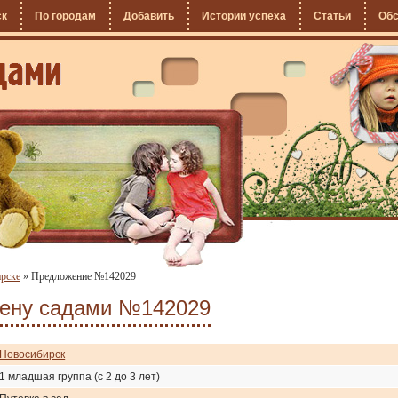
ск
По городам
Добавить
Истории успеха
Статьи
Об
ирске
»
Предложение №142029
мену садами №142029
Новосибирск
1 младшая группа (с 2 до 3 лет)