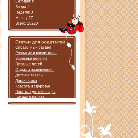
Сегодня: 0
Вчера: 1
Неделя: 3
Месяц: 27
Всего: 16220
Статьи для родителей
Справочный раздел
Развитие и воспитание
Здоровье ребенка
Питание детей
Отдых и развлечения
Детские товары
Дом и семья
Красота и здоровье
Частные детские сады
Бизнес и работа