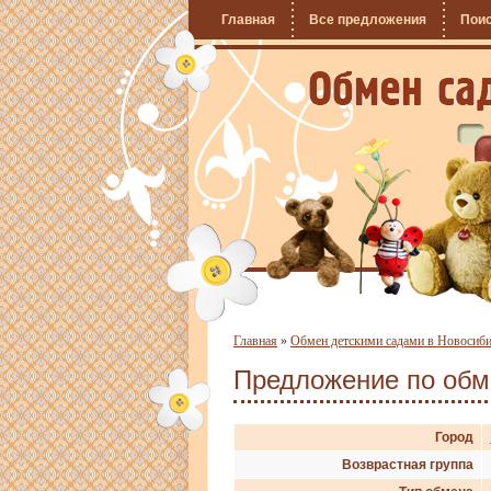
Главная
Все предложения
Пои
Главная
»
Обмен детскими садами в Новосиб
Предложение по об
Город
Возврастная группа