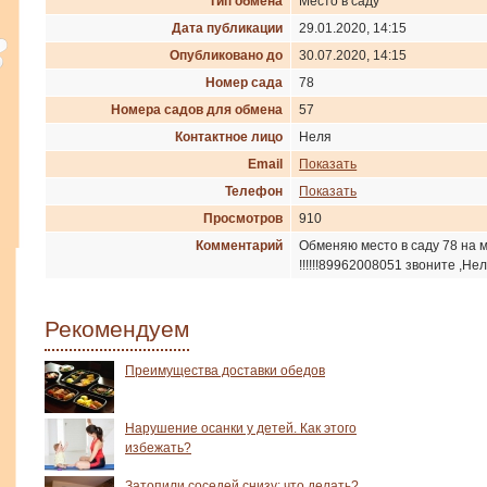
Тип обмена
Место в саду
Дата публикации
29.01.2020, 14:15
Опубликовано до
30.07.2020, 14:15
Номер сада
78
Номера садов для обмена
57
Контактное лицо
Неля
Email
Показать
Телефон
Показать
Просмотров
910
Комментарий
Обменяю место в саду 78 на 
!!!!!!89962008051 звоните ,Неля
Рекомендуем
Преимущества доставки обедов
Нарушение осанки у детей. Как этого
избежать?
Затопили соседей снизу: что делать?