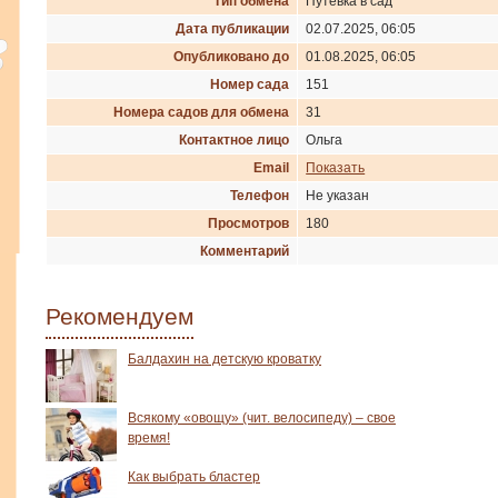
Тип обмена
Путевка в сад
Дата публикации
02.07.2025, 06:05
Опубликовано до
01.08.2025, 06:05
Номер сада
151
Номера садов для обмена
31
Контактное лицо
Ольга
Email
Показать
Телефон
Не указан
Просмотров
180
Комментарий
Рекомендуем
Балдахин на детскую кроватку
Всякому «овощу» (чит. велосипеду) – свое
время!
Как выбрать бластер