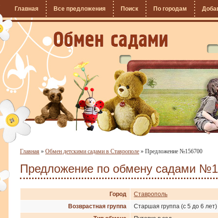
Главная
Все предложения
Поиск
По городам
Доба
Главная
»
Обмен детскими садами в Ставрополе
»
Предложение №156700
Предложение по обмену садами №1
Город
Ставрополь
Возврастная группа
Старшая группа (с 5 до 6 лет)