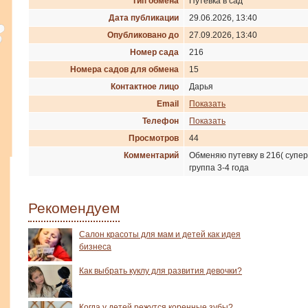
Тип обмена
Путевка в сад
Дата публикации
29.06.2026, 13:40
Опубликовано до
27.09.2026, 13:40
Номер сада
216
Номера садов для обмена
15
Контактное лицо
Дарья
Email
Показать
Телефон
Показать
Просмотров
44
Комментарий
Обменяю путевку в 216( супер
группа 3-4 года
Рекомендуем
Салон красоты для мам и детей как идея
бизнеса
Как выбрать куклу для развития девочки?
Когда у детей режутся коренные зубы?