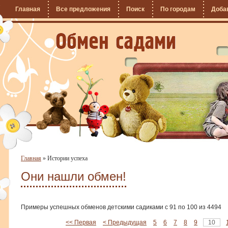
Главная
Все предложения
Поиск
По городам
Доба
Главная
»
Истории успеха
Они нашли обмен!
Примеры успешных обменов детскими садиками с 91 по 100 из 4494
<< Первая
< Предыдущая
5
6
7
8
9
10