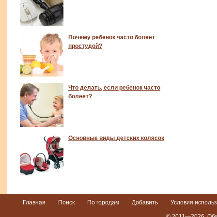
Почему ребенок часто болеет
простудой?
Что делать, если ребенок часто
болеет?
Основные виды детских колясок
Главная
Поиск
По городам
Добавить
Условия исполь
© 2011—2026,
Обм