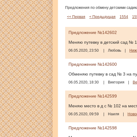
Предложения по обмену детскими садика
<< Первая
< Предыдущая
1554
15
Предложение №142602
Меняю путевку в детский сад № 15
06.05.2020, 23:50
|
Любовь
|
Ниж
Предложение №142600
Обменяю путевку в сад № 3 на пу
06.05.2020, 18:30
|
Виктория
|
В
Предложение №142599
Меняю место в д с № 102 на мест
06.05.2020, 09:59
|
Наиля
|
Ново
Предложение №142598