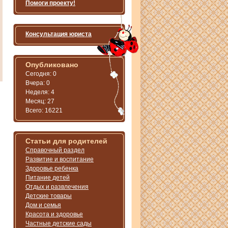
Помоги проекту!
Консультация юриста
Опубликовано
Сегодня: 0
Вчера: 0
Неделя: 4
Месяц: 27
Всего: 16221
Статьи для родителей
Справочный раздел
Развитие и воспитание
Здоровье ребенка
Питание детей
Отдых и развлечения
Детские товары
Дом и семья
Красота и здоровье
Частные детские сады