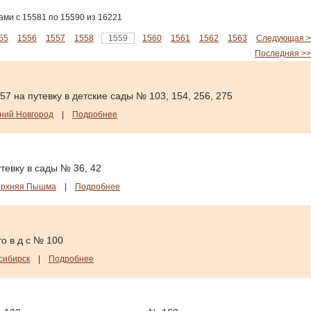
ми с 15581 по 15590 из 16221
55
1556
1557
1558
1559
1560
1561
1562
1563
Следующая >
Последняя >>
7 на путевку в детские сады № 103, 154, 256, 275
ний Новгород
|
Подробнее
тевку в сады № 36, 42
ерхняя Пышма
|
Подробнее
о в д с № 100
сибирск
|
Подробнее