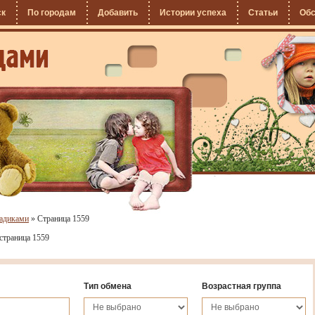
ск
По городам
Добавить
Истории успеха
Статьи
Об
садиками
»
Страница 1559
страница 1559
Тип обмена
Возрастная группа