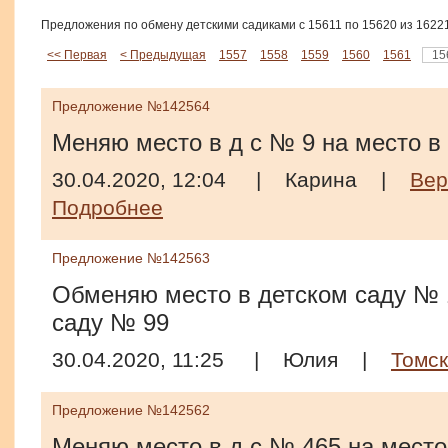
Предложения по обмену детскими садиками с 15611 по 15620 из 1622
<< Первая
< Предыдущая
1557
1558
1559
1560
1561
15
Предложение №142564
Меняю место в д с № 9 на место в 
30.04.2020, 12:04
|
Карина
|
Вер
Подробнее
Предложение №142563
Обменяю место в детском саду № 
саду № 99
30.04.2020, 11:25
|
Юлия
|
Томск
Предложение №142562
Меняю место в д с № 465 на место