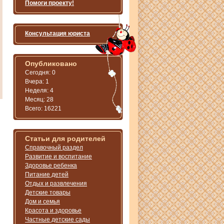
Помоги проекту!
Консультация юриста
Опубликовано
Сегодня: 0
Вчера: 1
Неделя: 4
Месяц: 28
Всего: 16221
Статьи для родителей
Справочный раздел
Развитие и воспитание
Здоровье ребенка
Питание детей
Отдых и развлечения
Детские товары
Дом и семья
Красота и здоровье
Частные детские сады