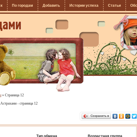
ск
По городам
Добавить
Истории успеха
Статьи
Об
и
»
Страница 12
Астрахани - страница 12
Сохранить в
Тип обмена
Возрастная группа