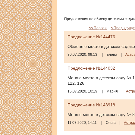
Предложения по обмену детскими садика
<< Первая
< Предыдуща
Предложение №144476
Обменяю место в детском садике
30.07.2020, 09:13
|
Елена
|
Астр
Предложение №144032
Меняю место в детском саду № 112
122, 126
15.07.2020, 10:19
|
Мария
|
Астр
Предложение №143918
Меняю место в детском саду № 8 н
11.07.2020, 14:11
|
Ольга
|
Астра