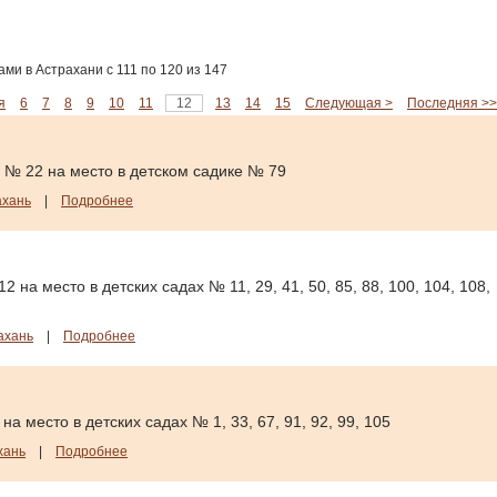
ми в Астрахани с 111 по 120 из 147
я
6
7
8
9
10
11
12
13
14
15
Следующая >
Последняя >>
 № 22 на место в детском садике № 79
ахань
|
Подробнее
 на место в детских садах № 11, 29, 41, 50, 85, 88, 100, 104, 108,
ахань
|
Подробнее
а место в детских садах № 1, 33, 67, 91, 92, 99, 105
хань
|
Подробнее