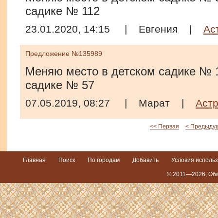
садике № 112
23.01.2020, 14:15
|
Евгения
|
Ас
Предложение №135989
Меняю место в детском садике № 1
садике № 57
07.05.2019, 08:27
|
Марат
|
Аст
<< Первая
< Предыду
Главная
Поиск
По городам
Добавить
Условия исполь
© 2011—2026,
Обм