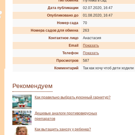
Тип обмена
Путевка в сад
Дата публикации
02.07.2020, 16:47
Опубликовано до
01.08.2020, 16:47
Номер сада
70
Номера садов для обмена
263
Контактное лицо
Анастасия
Email
Показать
Телефон
Показать
Просмотров
587
Комментарий
Так как хочу чтоб дети ходил
Рекомендуем
Как правильно выбрать кухонный гарнитур?
Дешевые аналоги противовирусных
препаратов
Как вытащить занозу у ребенка?