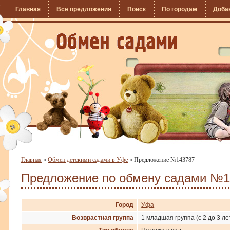
Главная
Все предложения
Поиск
По городам
Доба
Главная
»
Обмен детскими садами в Уфе
»
Предложение №143787
Предложение по обмену садами №1
Город
Уфа
Возврастная группа
1 младшая группа (с 2 до 3 ле