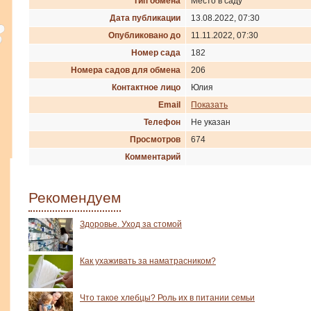
Тип обмена
Место в саду
Дата публикации
13.08.2022, 07:30
Опубликовано до
11.11.2022, 07:30
Номер сада
182
Номера садов для обмена
206
Контактное лицо
Юлия
Email
Показать
Телефон
Не указан
Просмотров
674
Комментарий
Рекомендуем
Здоровье. Уход за стомой
Как ухаживать за наматрасником?
Что такое хлебцы? Роль их в питании семьи