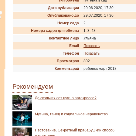
Тип обмена
Путевка в сад
Дата публикации
29.06.2020, 17:30
Опубликовано до
29.07.2020, 17:30
Номер сада
2
Номера садов для обмена
1, 3, 48
Контактное лицо
Ульяна
Email
Показать
Телефон
Показать
Просмотров
802
Комментарий
ребенок март 2018
Рекомендуем
До скольких лет нужно автокресло?
Музыка, танец и социальное неравенство
Пестование. Секретный прабабушкин способ
воспитания.